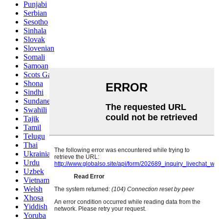
Punjabi
Serbian
Sesotho
Sinhala
Slovak
Slovenian
Somali
Samoan
Scots Gaelic
Shona
Sindhi
Sundanese
Swahili
Tajik
Tamil
Telugu
Thai
Ukrainian
Urdu
Uzbek
Vietnamese
Welsh
Xhosa
Yiddish
Yoruba