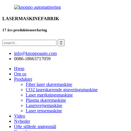
LASERMASKINEFABRIK
17 års produktionserfaring
info@knoppoauto.com
0086-18663717059
Hjem
Om os
Produkter
Fiber laser skæremaskine
CO2 laserskærende graveringsmaskine
Laser mærkningsmaskine
Plasma skæremaskine
Lasersvejsemaskine
Laser rensemaskine
Video
Nyheder
Ofte stillede spørgsmål