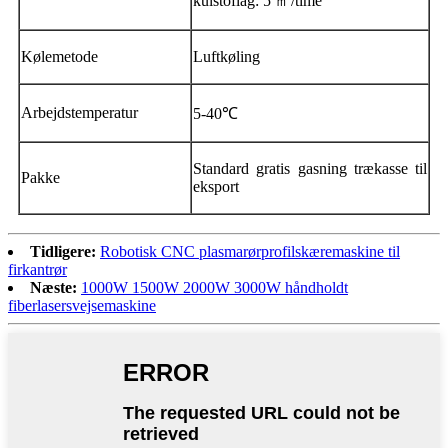
kulstoflag: 5 ㎡/time
Kølemetode
Luftkøling
Arbejdstemperatur
5-40℃
Standard gratis gasning trækasse til
Pakke
eksport
Tidligere:
Robotisk CNC plasmarørprofilskæremaskine til
firkantrør
Næste:
1000W 1500W 2000W 3000W håndholdt
fiberlasersvejsemaskine