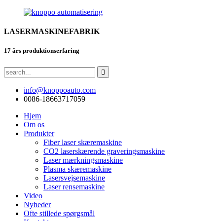
LASERMASKINEFABRIK
17 års produktionserfaring
info@knoppoauto.com
0086-18663717059
Hjem
Om os
Produkter
Fiber laser skæremaskine
CO2 laserskærende graveringsmaskine
Laser mærkningsmaskine
Plasma skæremaskine
Lasersvejsemaskine
Laser rensemaskine
Video
Nyheder
Ofte stillede spørgsmål