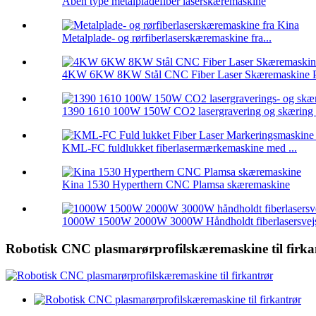
Åben type metalpladefiber laserskæremaskine
Metalplade- og rørfiberlaserskæremaskine fra...
4KW 6KW 8KW Stål CNC Fiber Laser Skæremaskine P
1390 1610 100W 150W CO2 lasergravering og skæring .
KML-FC fuldlukket fiberlasermærkemaskine med ...
Kina 1530 Hyperthern CNC Plamsa skæremaskine
1000W 1500W 2000W 3000W Håndholdt fiberlasersvejs
Robotisk CNC plasmarørprofilskæremaskine til firka