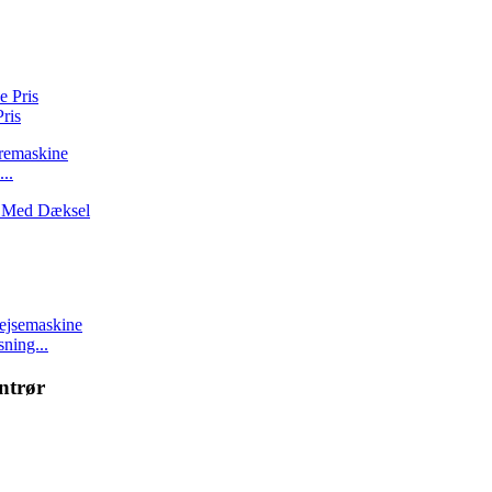
ris
..
ning...
ntrør