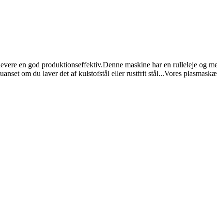
 levere en god produktionseffektiv.Denne maskine har en rulleleje og m
uanset om du laver det af kulstofstål eller rustfrit stål...Vores plasmas